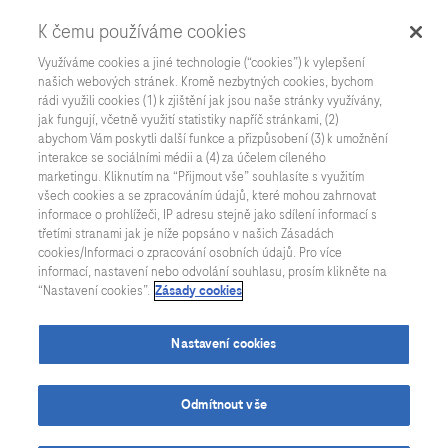
K čemu používáme cookies
Využíváme cookies a jiné technologie (“cookies”) k vylepšení
našich webových stránek. Kromě nezbytných cookies, bychom
rádi využili cookies (1) k zjištění jak jsou naše stránky využívány,
jak fungují, včetně využití statistiky napříč stránkami, (2)
abychom Vám poskytli další funkce a přizpůsobení (3) k umožnění
interakce se sociálními médii a (4) za účelem cíleného
marketingu. Kliknutím na “Přijmout vše” souhlasíte s využitím
všech cookies a se zpracováním údajů, které mohou zahrnovat
informace o prohlížeči, IP adresu stejně jako sdílení informací s
třetími stranami jak je níže popsáno v našich Zásadách
cookies/Informaci o zpracování osobních údajů. Pro více
informací, nastavení nebo odvolání souhlasu, prosím klikněte na
“Nastavení cookies”.
Zásady cookies
Nastavení cookies
Odmítnout vše