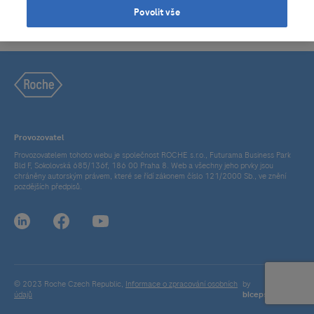
Povolit vše
Provozovatel
Provozovatelem tohoto webu je společnost ROCHE s.r.o., Futurama Business Park
Bld F, Sokolovská 685/136f, 186 00 Praha 8. Web a všechny jeho prvky jsou
chráněny autorským právem, které se řídí zákonem číslo 121/2000 Sb., ve znění
pozdějších předpisů.
© 2023 Roche Czech Republic,
Informace o zpracování osobních
by
údajů
bicepsdigital.