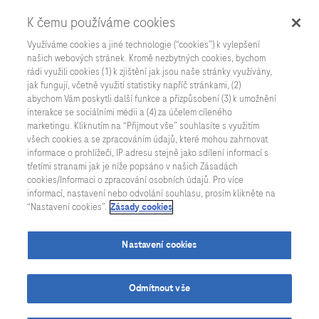
K čemu používáme cookies
Využíváme cookies a jiné technologie (“cookies”) k vylepšení
našich webových stránek. Kromě nezbytných cookies, bychom
rádi využili cookies (1) k zjištění jak jsou naše stránky využívány,
jak fungují, včetně využití statistiky napříč stránkami, (2)
abychom Vám poskytli další funkce a přizpůsobení (3) k umožnění
interakce se sociálními médii a (4) za účelem cíleného
marketingu. Kliknutím na “Přijmout vše” souhlasíte s využitím
všech cookies a se zpracováním údajů, které mohou zahrnovat
informace o prohlížeči, IP adresu stejně jako sdílení informací s
třetími stranami jak je níže popsáno v našich Zásadách
cookies/Informaci o zpracování osobních údajů. Pro více
informací, nastavení nebo odvolání souhlasu, prosím klikněte na
“Nastavení cookies”.
Zásady cookies
Nastavení cookies
Odmítnout vše