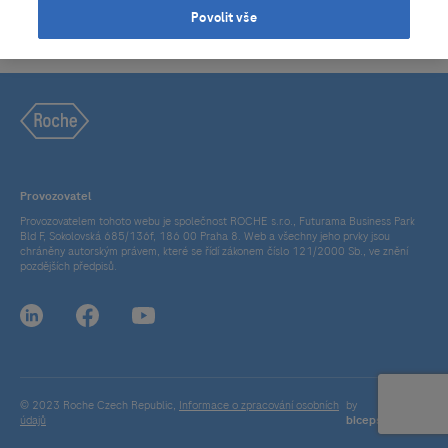
Povolit vše
Provozovatel
Provozovatelem tohoto webu je společnost ROCHE s.r.o., Futurama Business Park
Bld F, Sokolovská 685/136f, 186 00 Praha 8. Web a všechny jeho prvky jsou
chráněny autorským právem, které se řídí zákonem číslo 121/2000 Sb., ve znění
pozdějších předpisů.
© 2023 Roche Czech Republic,
Informace o zpracování osobních
by
údajů
bicepsdigital.