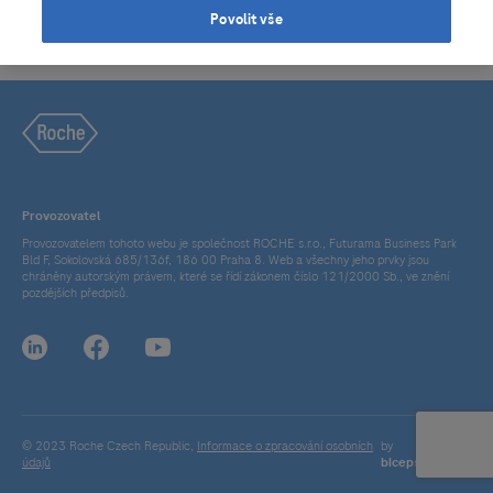
Povolit vše
Provozovatel
Provozovatelem tohoto webu je společnost ROCHE s.r.o., Futurama Business Park
Bld F, Sokolovská 685/136f, 186 00 Praha 8. Web a všechny jeho prvky jsou
chráněny autorským právem, které se řídí zákonem číslo 121/2000 Sb., ve znění
pozdějších předpisů.
© 2023 Roche Czech Republic,
Informace o zpracování osobních
by
údajů
bicepsdigital.