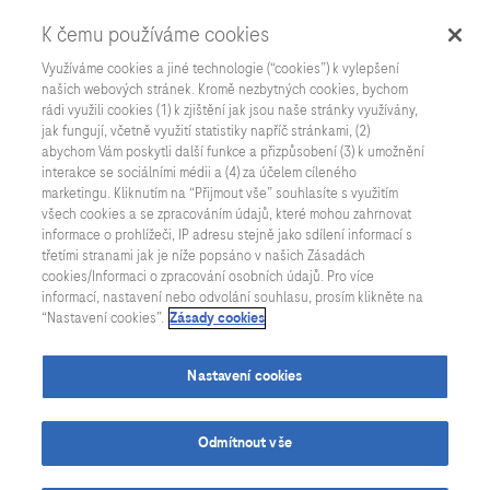
K čemu používáme cookies
Využíváme cookies a jiné technologie (“cookies”) k vylepšení
našich webových stránek. Kromě nezbytných cookies, bychom
rádi využili cookies (1) k zjištění jak jsou naše stránky využívány,
jak fungují, včetně využití statistiky napříč stránkami, (2)
abychom Vám poskytli další funkce a přizpůsobení (3) k umožnění
interakce se sociálními médii a (4) za účelem cíleného
marketingu. Kliknutím na “Přijmout vše” souhlasíte s využitím
všech cookies a se zpracováním údajů, které mohou zahrnovat
informace o prohlížeči, IP adresu stejně jako sdílení informací s
třetími stranami jak je níže popsáno v našich Zásadách
cookies/Informaci o zpracování osobních údajů. Pro více
informací, nastavení nebo odvolání souhlasu, prosím klikněte na
“Nastavení cookies”.
Zásady cookies
Nastavení cookies
Odmítnout vše