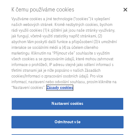
K čemu používáme cookies
Využíváme cookies a jiné technologie (“cookies”) k vylepšení
našich webových stránek. Kromě nezbytných cookies, bychom
rádi využili cookies (1) k zjištění jak jsou naše stránky využívány,
jak fungují, včetně využití statistiky napříč stránkami, (2)
abychom Vám poskytli další funkce a přizpůsobení (3) k umožnění
interakce se sociálními médii a (4) za účelem cíleného
marketingu. Kliknutím na “Přijmout vše” souhlasíte s využitím
všech cookies a se zpracováním údajů, které mohou zahrnovat
informace o prohlížeči, IP adresu stejně jako sdílení informací s
třetími stranami jak je níže popsáno v našich Zásadách
cookies/Informaci o zpracování osobních údajů. Pro více
informací, nastavení nebo odvolání souhlasu, prosím klikněte na
“Nastavení cookies”.
Zásady cookies
Nastavení cookies
Odmítnout vše