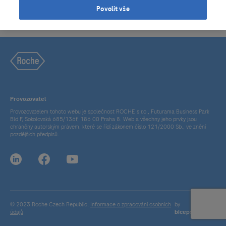
Povolit vše
Provozovatel
Provozovatelem tohoto webu je společnost ROCHE s.r.o., Futurama Business Park
Bld F, Sokolovská 685/136f, 186 00 Praha 8. Web a všechny jeho prvky jsou
chráněny autorským právem, které se řídí zákonem číslo 121/2000 Sb., ve znění
pozdějších předpisů.
© 2023 Roche Czech Republic,
Informace o zpracování osobních
by
údajů
bicepsdigital.