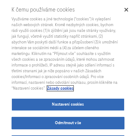
K čemu používáme cookies
Využíváme cookies a jiné technologie (“cookies”) k vylepšení
našich webových stránek. Kromě nezbytných cookies, bychom
rádi využili cookies (1) k zjištění jak jsou naše stránky využívány,
jak fungují, včetně využití statistiky napříč stránkami, (2)
Všechny aktuality
abychom Vám poskytli další funkce a přizpůsobení (3) k umožnění
interakce se sociálními médii a (4) za účelem cíleného
marketingu. Kliknutím na “Přijmout vše” souhlasíte s využitím
všech cookies a se zpracováním údajů, které mohou zahrnovat
informace o prohlížeči, IP adresu stejně jako sdílení informací s
třetími stranami jak je níže popsáno v našich Zásadách
cookies/Informaci o zpracování osobních údajů. Pro více
informací, nastavení nebo odvolání souhlasu, prosím klikněte na
“Nastavení cookies”.
Zásady cookies
Nastavení cookies
Odmítnout vše