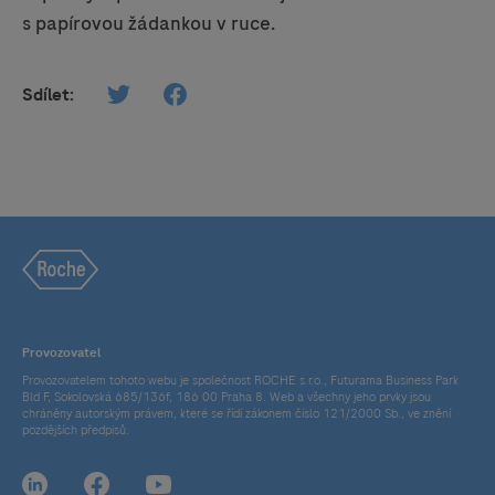
s papírovou žádankou v ruce.
Sdílet:
Provozovatel
Provozovatelem tohoto webu je společnost ROCHE s.r.o., Futurama Business Park
Bld F, Sokolovská 685/136f, 186 00 Praha 8. Web a všechny jeho prvky jsou
chráněny autorským právem, které se řídí zákonem číslo 121/2000 Sb., ve znění
pozdějších předpisů.