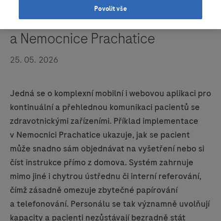
Povolit vše
Čestné uznání: Medevio
a Nemocnice Prachatice
25. 05. 2026
Jedná se o komplexní mobilní i webovou aplikaci pro
kontinuální a přehlednou komunikaci pacientů se
zdravotnickými zařízeními. Příklad implementace
v Nemocnici Prachatice ukazuje, jak se pacient
může snadno sám objednávat na vyšetření nebo si
číst instrukce přímo z domova. Systém zahrnuje
mimo jiné i chytrou ústřednu či interní referování,
čímž zásadně omezuje zbytečné papírování
a telefonování. Personálu se tak významně uvolňují
kapacity a pacienti nezůstávají bezradně stát