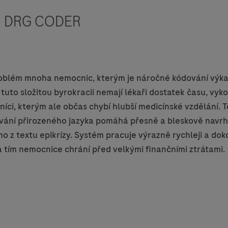
í: DRG CODER
problém mnoha nemocnic, kterým je náročné kódování výka
tuto složitou byrokracii nemají lékaři dostatek času, vykon
níci, kterým ale občas chybí hlubší medicínské vzdělání. T
vání přirozeného jazyka pomáhá přesně a bleskově navrh
ímo z textu epikrízy. Systém pracuje výrazně rychleji a d
a tím nemocnice chrání před velkými finančními ztrátami.