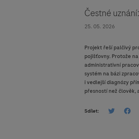
Čestné uznán
25. 05. 2026
Projekt řeší palčivý 
pojišťovny. Protože na 
administrativní pracov
systém na bázi zpraco
i vedlejší diagnózy př
přesností než člověk, 
Sdílet: