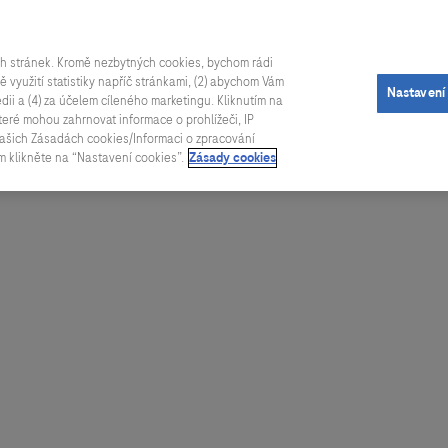
Úvod
O soutěži
Advisory Board
V
ch stránek. Kromě nezbytných cookies, bychom rádi
tně využití statistiky napříč stránkami, (2) abychom Vám
Nastavení
édii a (4) za účelem cíleného marketingu. Kliknutím na
teré mohou zahrnovat informace o prohlížeči, IP
v našich Zásadách cookies/Informaci o zpracování
m klikněte na “Nastavení cookies”.
Zásady cookies