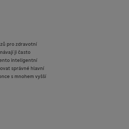
zů pro zdravotní
ávají ji často
ento inteligentní
ovat správné hlavní
okonce s mnohem vyšší