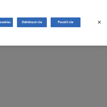
ítězné projekty
Aktuality
Média
Kontakty
 cookies
Odmítnout vše
Povolit vše