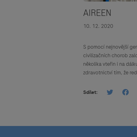
AIREEN
10. 12. 2020
S pomocí nejnovější gen
civilizačních chorob za
několika vteřin i na dá
zdravotnictví tím, že re
Sdílet: