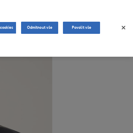
ítězné projekty
Aktuality
Média
Kontakty
 cookies
Odmítnout vše
Povolit vše