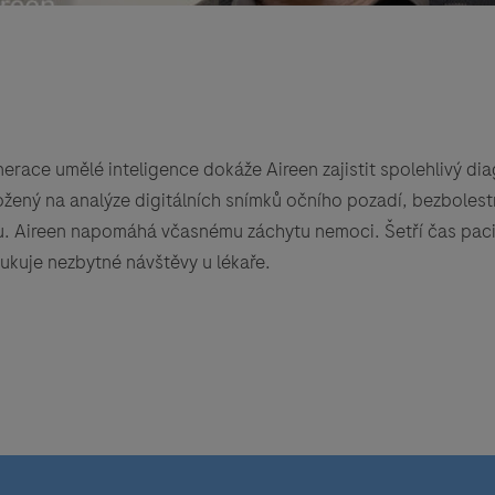
erace umělé inteligence dokáže Aireen zajistit spolehlivý di
ložený na analýze digitálních snímků očního pozadí, bezboles
lku. Aireen napomáhá včasnému záchytu nemoci. Šetří čas pac
dukuje nezbytné návštěvy u lékaře.