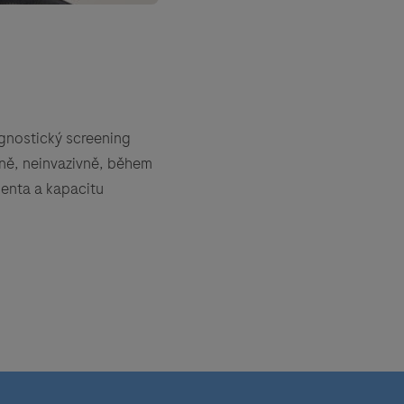
agnostický screening
tně, neinvazivně, během
ienta a kapacitu