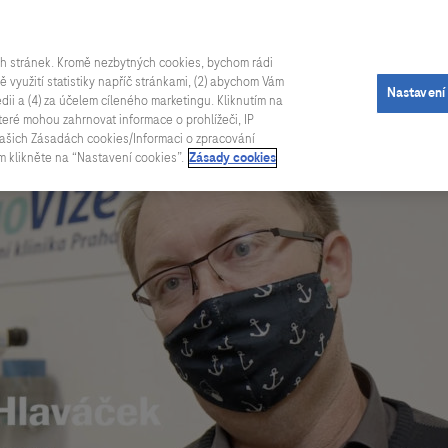
Úvod
O soutěži
Advisory Board
V
ch stránek. Kromě nezbytných cookies, bychom rádi
tně využití statistiky napříč stránkami, (2) abychom Vám
Nastavení
édii a (4) za účelem cíleného marketingu. Kliknutím na
teré mohou zahrnovat informace o prohlížeči, IP
v našich Zásadách cookies/Informaci o zpracování
m klikněte na “Nastavení cookies”.
Zásady cookies