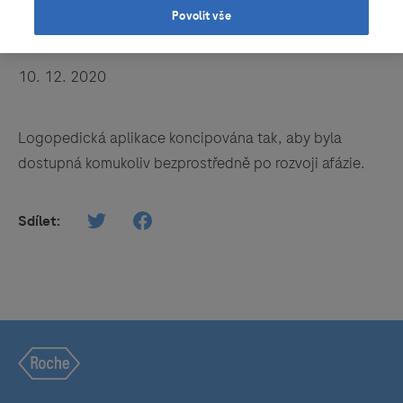
Povolit vše
AfaSlovník
10. 12. 2020
Logopedická aplikace koncipována tak, aby byla
dostupná komukoliv bezprostředně po rozvoji afázie.
Sdílet: