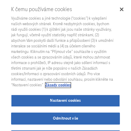
K čemu používáme cookies
Využíváme cookies a jiné technologie (“cookies”) k vylepšení
našich webových stránek. Kromě nezbytných cookies, bychom
rádi využili cookies (1) k zjištění jak jsou naše stránky využívány,
jak fungují, včetně využití statistiky napříč stránkami, (2)
Všechny aktuality
abychom Vám poskytli další funkce a přizpůsobení (3) k umožnění
interakce se sociálními médii a (4) za účelem cíleného
marketingu. Kliknutím na “Přijmout vše” souhlasíte s využitím
všech cookies a se zpracováním údajů, které mohou zahrnovat
informace o prohlížeči, IP adresu stejně jako sdílení informací s
třetími stranami jak je níže popsáno v našich Zásadách
cookies/Informaci o zpracování osobních údajů. Pro více
informací, nastavení nebo odvolání souhlasu, prosím klikněte na
“Nastavení cookies”.
Zásady cookies
Nastavení cookies
Odmítnout vše