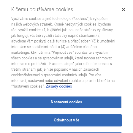
K čemu používáme cookies
Využíváme cookies a jiné technologie (“cookies”) k vylepšení
našich webových stránek. Kromě nezbytných cookies, bychom
rádi využili cookies (1) k zjištění jak jsou naše stránky využívány,
jak fungují, včetně využití statistiky napříč stránkami, (2)
Všechny aktuality
abychom Vám poskytli další funkce a přizpůsobení (3) k umožnění
interakce se sociálními médii a (4) za účelem cíleného
marketingu. Kliknutím na “Přijmout vše” souhlasíte s využitím
všech cookies a se zpracováním údajů, které mohou zahrnovat
informace o prohlížeči, IP adresu stejně jako sdílení informací s
třetími stranami jak je níže popsáno v našich Zásadách
cookies/Informaci o zpracování osobních údajů. Pro více
informací, nastavení nebo odvolání souhlasu, prosím klikněte na
“Nastavení cookies”.
Zásady cookies
Nastavení cookies
Odmítnout vše