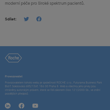
moderní péče pro široké spektrum pacientů.
Sdílet:
Provozovatel
Provozovatelem tohoto webu je společnost ROCHE s.r.o., Futurama Business Park
Bld F, Sokolovská 685/136f, 186 00 Praha 8. Web a všechny jeho prvky jsou
chráněny autorským právem, které se řídí zákonem číslo 121/2000 Sb., ve znění
pozdějších předpisů.