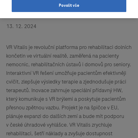
Povolit vše
2. místo – VR VITALIS
13. 12. 2024
VR Vitalis je revoluční platforma pro rehabilitaci dolních
končetin ve virtuální realitě, zaměřená na pacienty
nemocnic, rehabilitačních ústavů i domovů pro seniory.
Interaktivní VR řešení umožňuje pacientům efektivněji
cvičit, zlepšuje výsledky terapie a zjednodušuje práci
terapeutů. Inovace zahrnuje speciální přídavný HW,
který komunikuje s VR brýlemi a poskytuje pacientům
přesnou zpětnou vazbu. Projekt je na špičce v EU,
plánuje expanzi do dalších zemí a bude mít podporu
v české úhradové vyhlášce. VR Vitalis zrychluje
rehabilitaci, šetří náklady a zvyšuje dostupnost