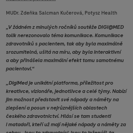
MUDr. Zdeňka Salcman Kučerová, Potysz Health
„V žádném z minulých ročníků soutěže DIGI@MED
tolik nerezonovalo téma komunikace. Komunikace
zdravotníků s pacientem, tak aby byla maximálně
srozumitelná, ušitá na míru, aby byla interaktivní
a aby přinášela maximální efekt tomu samotnému
pacientovi.“
„DigiMed je unikátní platforma, příležitost pro
kreativce, vizionáře, jednotlivce a celé týmy. Nabízí
jim možnost představit své nápady a náměty na
zlepšení a posun v nejrůznějších oblastech
českého zdravotnictví. Hlásí se tam studenti
i matadoři, kteří už mají nějaké nápady a náměty za
sebou. Jsou to zdravotníci, jsou to inženýři, ta