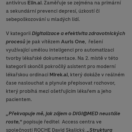
antivirus
Elin.ai
. Zaměřuje se zejména na primární
a sekundární prevenci depresí, úzkostí či
sebepoškozování u mladých lidí.
V kategorii
Digitalizace a efektivita zdravotnických
procesů
je pak vítězem
Auris One
, řešení
využívající umělou inteligenci pro automatizaci
tvorby lékařské dokumentace. Na 2. místě v této
kategorii skončil pokročilý asistent pro moderní
lékařskou ordinaci
Mirek.ai
, který dokáže v reálném
čase naslouchat a plynule přepisovat rozhovor,
který probíhá mezi ošetřujícím lékařem a jeho
pacientem.
„Překvapuje mě, jak zájem o DIGI@MED neustále
roste,“
popisuje ředitel Access centra ve
společnosti ROCHE David Skalický.
„Struktura