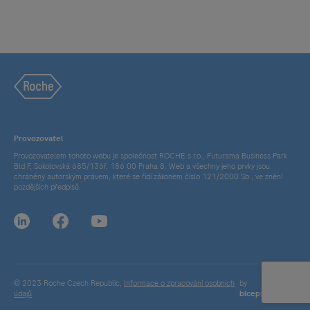
Provozovatel
Provozovatelem tohoto webu je společnost ROCHE s.r.o., Futurama Business Park
Bld F, Sokolovská 685/136f, 186 00 Praha 8. Web a všechny jeho prvky jsou
chráněny autorským právem, které se řídí zákonem číslo 121/2000 Sb., ve znění
pozdějších předpisů.
© 2023 Roche Czech Republic,
Informace o zpracování osobních
by
údajů
bicepsdigital.