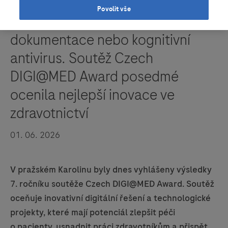
Povolit vše
3D tisk, automatizace lékařské
dokumentace nebo kognitivní
antivirus. Soutěž Czech
DIGI@MED Award posedmé
ocenila nejlepší inovace ve
zdravotnictví
01. 06. 2026
V pražském Karolinu byly dnes vyhlášeny výsledky
7. ročníku soutěže Czech DIGI@MED Award. Soutěž
oceňuje inovativní digitální řešení a technologické
projekty, které mají potenciál zlepšit péči
o pacienty, usnadnit práci zdravotníkům a přispět