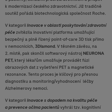
k modernizaci českého zdravotnictví. Již tradičně
soutěž pořádá biotechnologická společnost Roche.
V kategorii
Inovace v oblasti poskytování zdravotní
péče
zvítězila inovativní platforma umožňující
bezpečný a plně řízený point-of-care 3D tisk přímo
v nemocnicích,
3Diamond
. V těsném závěsu, na
2. místě, pak skončil softwarový nástroj
NEURONA
PET,
který lékařům umožňuje provádět fúzi
obrazových dat z vyšetření PET a magnetické
rezonance. Tento proces je klíčový pro přesnou
diagnostiku a monitoring/vyhodnocení léčby
Alzheimerovy nemoci.
V kategorii
Inovace s dopadem na kvalitu péče
a prevence očima pacientů
vyhrál tzv. kognitivní