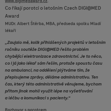
www.digimedaward.cz
.
Co říkají porotci o letošním
Czech DIGI@MED
Award
MUDr. Albert Štěrba, MBA, předseda spolku Mladí
lékaři
„Zaujalo mě, kolik přihlášených projektů v letošním
ročníku soutěže DIGI@MED řešilo problém
chybějící elektronizace zdravotnictví. Je to něco,
co i já jako lékař sám řeším, protože spoustu času
na ambulanci, na oddělení plýtváme tím, že
přepisujeme zprávy, děláme administrativu. Ten
čas, který této administrativě věnujeme, bychom
přitom jinak mohli využít lépe na vyšetřování
a léčbu a komunikaci s pacienty.“
Rozhovor s porotcem