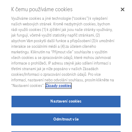
K čemu používáme cookies
Využíváme cookies a jiné technologie (“cookies”) k vylepšení
našich webových stránek. Kromě nezbytných cookies, bychom
rádi využili cookies (1) k zjištění jak jsou naše stránky využívány,
jak fungují, včetně využití statistiky napříč stránkami, (2)
Všechny aktuality
abychom Vám poskytli další funkce a přizpůsobení (3) k umožnění
interakce se sociálními médii a (4) za účelem cíleného
marketingu. Kliknutím na “Přijmout vše” souhlasíte s využitím
všech cookies a se zpracováním údajů, které mohou zahrnovat
informace o prohlížeči, IP adresu stejně jako sdílení informací s
třetími stranami jak je níže popsáno v našich Zásadách
cookies/Informaci o zpracování osobních údajů. Pro více
informací, nastavení nebo odvolání souhlasu, prosím klikněte na
“Nastavení cookies”.
Zásady cookies
Nastavení cookies
Odmítnout vše