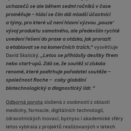
uchazečů se ale během sedmi ročníků v čase
proměňuje – hlásí se čím dál mladší účastníci
a týmy, pro které už není hlavní výzvou
‚
pouze
‘
vývoj produktu samotného, ale především rychlé
uvedení řešení do praxe a otázka, jak prorazit
a etablovat se na komerčních trzích,“
vysvětluje
David Skalický.
„Letos se přihlásily desítky firem
nebo start-upů. Zdá se, že soutěž si získala
renomé, které podtrhuje pořadatel soutěže –
společnost Roche – coby globální
biotechnologický a diagnostický lídr. “
Odborná porota
složená z osobností z oblasti
medicíny, farmacie, digitálních technologií,
zdravotnických inovací, byznysu i akademické sféry
letos vybírala z projektů realizovaných v letech